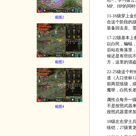
铠~，学习拔云
MP、HP的同
11-16级穿
截图2
合这个阶段的
装备回去卖。需
17-22级基
以白民，蝙蝠，
后站在角落里，
候还是有些抗
方，这里的强
截图3
22-25级这
道（入口坐标1
前两层练级，或
魔呀，白民长
属性点每升一级
不是按照武器
截图4
按照武器需求
10级左右穿士
练铠，27级青