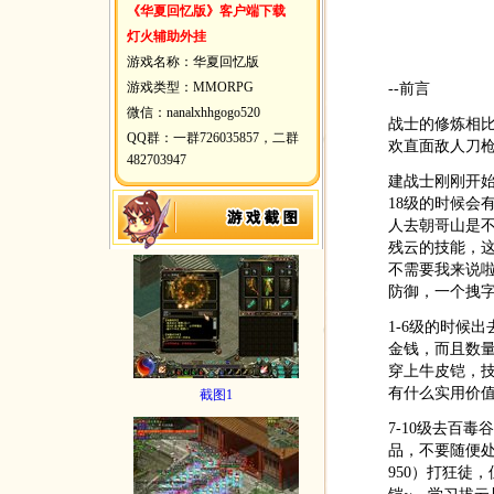
《华夏回忆版》客户端下载
灯火辅助外挂
游戏名称：华夏回忆版
游戏类型：MMORPG
--前言
微信：nanalxhhgogo520
战士的修炼相
QQ群：一群726035857，二群
欢直面敌人刀
482703947
建战士刚刚开
18级的时候会
人去朝哥山是不
残云的技能，这
不需要我来说啦
防御，一个拽
1-6级的时候
金钱，而且数
穿上牛皮铠，
有什么实用价
截图1
7-10级去百
品，不要随便处
950）打狂徒