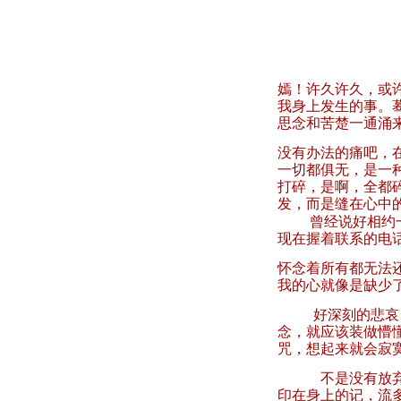
嫣！许久许久，或
我身上发生的事。
思念和苦楚一通涌
没有办法的痛吧，
一切都俱无，是一
打碎，是啊，全都
发，而是缝在心中
曾经说好相约
现在握着联系的电
怀念着所有都无法
我的心就像是缺少
好深刻的悲哀
念，就应该装做懵
咒，想起来就会寂
不是没有放
印在身上的记，流