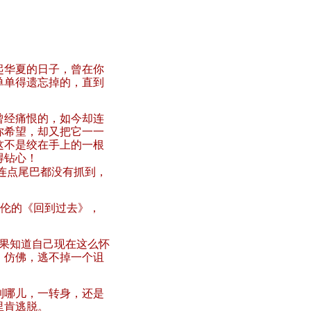
起华夏的日子，曾在你
单单得遗忘掉的，直到
曾经痛恨的，如今却连
你希望，却又把它一一
这不是绞在手上的一根
得钻心！
连点尾巴都没有抓到，
伦的《回到过去》，
果知道自己现在这么怀
。仿佛，逃不掉一个诅
到哪儿，一转身，还是
里肯逃脱。