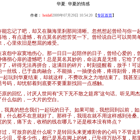
华夏: 华夏的情感
作者：
heida0
2009年07月29日 10:54:20
【
专区首页
】
许能忘记了吧，却又在脑海里刹那间清晰。忽然想起曾经与你一
蓦地，有点遗憾，有点莫名的想苦笑一下。曾经说自己可以简简
来，心里依旧是憋屈的难受。
在哀怨中寂寞地伤心。那一日日一起陪伴的日子，曾经心爱的，
种痛彻心扉的遗憾吧！总是莫名其妙的，命运真是无情，它给了
碎了，碎得无法再拼合，这满目的碎片，时刻提醒着，放手！可
的一丝线，已于血肉融合，不能抽，一抽便会疼，疼得刻骨，疼
一起玩到华夏结束，却就这样，不费吹灰之力地结束了。我甚至
话号码，却忧郁着到底要不要重新找回一点感触。
还原的回忆，讨厌人世间有
“
天下无不散之筵席
”
这句话。听见周杰
了什么似的，一大片的空白。
，我真的想念我们一起玩的日子。如果可能，我想回到以前，如
懂，什么都不在意就好了。那样子，我现在就不用这样感到沧桑
寞的笑，痛下去，收梢的线在哪儿？还是根本没有终点？
弃过，可放弃的是什么呢？是转回头来更难割舍的心吗？不管走
多少泪，受多少伤，都已是系在脚上的铐，已坠得万劫不复，那