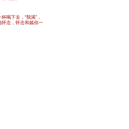
一杯喝下去，
“
我渴
”
，
地怀念，怀念和嫣你一