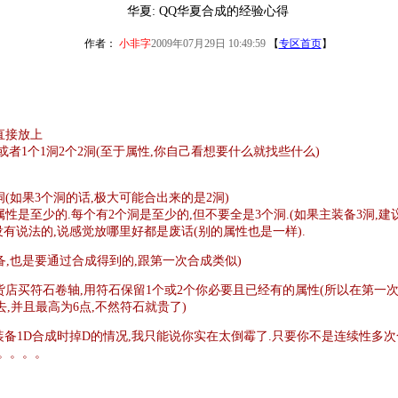
华夏: QQ华夏合成的经验心得
作者：
小非字
2009年07月29日 10:49:59
【
专区首页
】
直接放上
洞,或者1个1洞2个2洞(至于属性,你自己看想要什么就找些什么)
2洞(如果3个洞的话,极大可能合出来的是2洞)
属性是至少的.每个有2个洞是至少的,但不要全是3个洞.(如果主装备3洞,建
没有说法的,说感觉放哪里好都是废话(别的属性也是一样).
备,也是要通过合成得到的,跟第一次合成类似)
货店买符石卷轴,用符石保留1个或2个你必要且已经有的属性(所以在第一次
,并且最高为6点,不然符石就贵了)
装备1D合成时掉D的情况,我只能说你实在太倒霉了.只要你不是连续性多次合
。。。。。