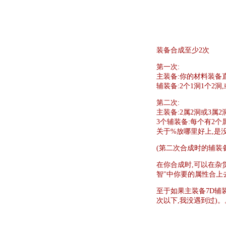
装备合成至少2次
第一次:
主装备:你的材料装备
辅装备:2个1洞1个2
第二次:
主装备:2属2洞或3属
3个辅装备:每个有2个
关于%放哪里好上,是
(第二次合成时的辅装
在你合成时,可以在杂
智"中你要的属性合上去
至于如果主装备7D辅
次以下,我没遇到过)